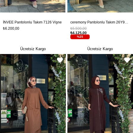
İNVEE Pantolonlu Takım 7126 Vişne
ceremony Pantolonlu Takım 26Y965 Lila
₺6.200,00
₺5.500,00
₺4.125,00
%25
Ücretsiz Kargo
Ücretsiz Kargo