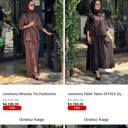
ceremony Miranda 3'lü Pantolonlu Takım 26Y963 Kahve
ceremony Etekli Takım 26Y918 Siyah
₺5.999,00
₺5.400,00
₺4.199,30
₺3.780,00
%30
%30
Ücretsiz Kargo
Ücretsiz Kargo