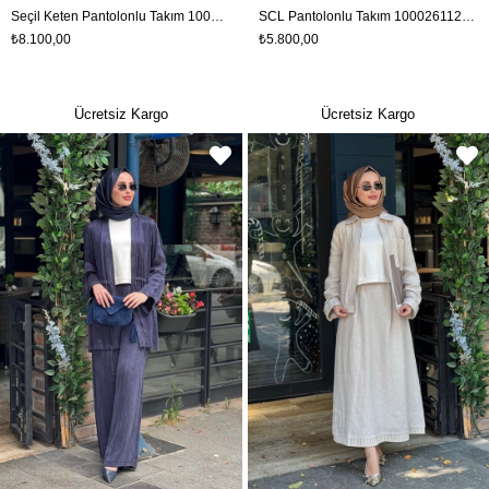
Seçil Keten Pantolonlu Takım 10002611510036T Lacivert
SCL Pantolonlu Takım 10002611211033T Siyah
₺8.100,00
₺5.800,00
Ücretsiz Kargo
Ücretsiz Kargo