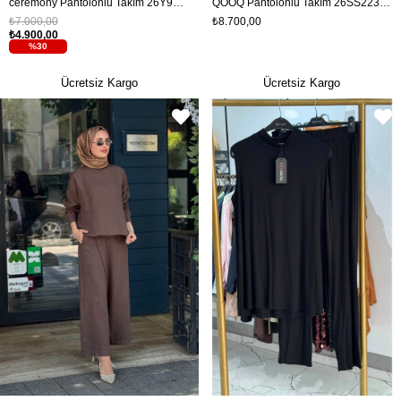
ceremony Pantolonlu Takım 26Y908 Bej
QOOQ Pantolonlu Takım 26SS223T Bej
₺7.000,00
₺8.700,00
₺4.900,00
%30
Ücretsiz Kargo
Ücretsiz Kargo