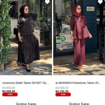
ceremony Etekli Takım 26Y907 Siyah
al-MARWAH Pantolonlu Takım 203042 Bordo
₺5.800,00
₺5.989,00
₺4.060,00
₺4.192,30
%30
%30
Ücretsiz Kargo
Ücretsiz Kargo