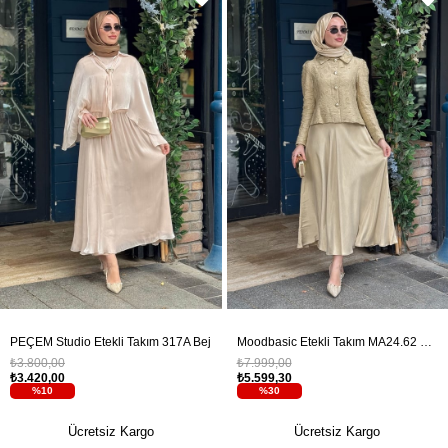
PEÇEM Studio Etekli Takım 317A Bej
Moodbasic Etekli Takım MA24.62 Dore
₺3.800,00
₺7.999,00
₺3.420,00
₺5.599,30
%10
%30
Ücretsiz Kargo
Ücretsiz Kargo