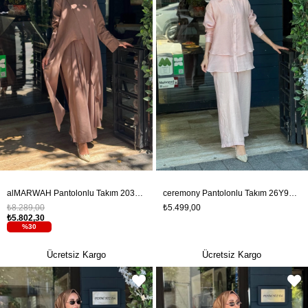
alMARWAH Pantolonlu Takım 203047 Camel
ceremony Pantolonlu Takım 26Y967 Gül Kurusu
₺8.289,00
₺5.499,00
₺5.802,30
%30
Ücretsiz Kargo
Ücretsiz Kargo