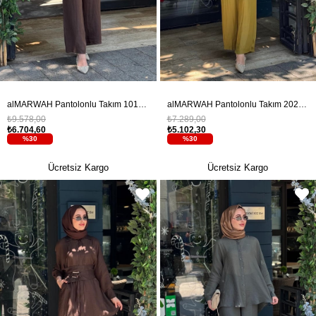
alMARWAH Pantolonlu Takım 101008T Kahverengi
alMARWAH Pantolonlu Takım 202973 Yağ Yeşili
₺9.578,00
₺7.289,00
₺6.704,60
₺5.102,30
%30
%30
Ücretsiz Kargo
Ücretsiz Kargo