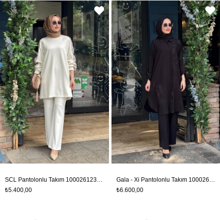
SCL Pantolonlu Takım 10002612311008T Ekru
Gala - Xi Pantolonlu Takım 10002611214025T Siyah
₺5.400,00
₺6.600,00