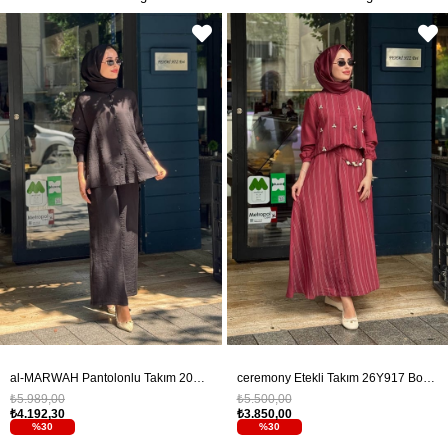
al-MARWAH Pantolonlu Takım 203042 Siyah
ceremony Etekli Takım 26Y917 Bordo
₺5.989,00
₺5.500,00
₺4.192,30
₺3.850,00
%30
%30