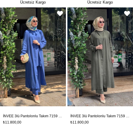
Ücretsiz Kargo
Ücretsiz Kargo
İNVEE 3lü Pantolonlu Takım 7159 Saks Mavi
İNVEE 3lü Pantolonlu Takım 7159 Haki
₺11.800,00
₺11.800,00