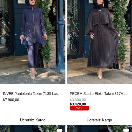
İNVEE Pantolonlu Takım 7135 Lacivert
PEÇEM Studio Etekli Takım 317A Siyah
₺7.900,00
₺3.800,00
₺3.420,00
%10
Ücretsiz Kargo
Ücretsiz Kargo