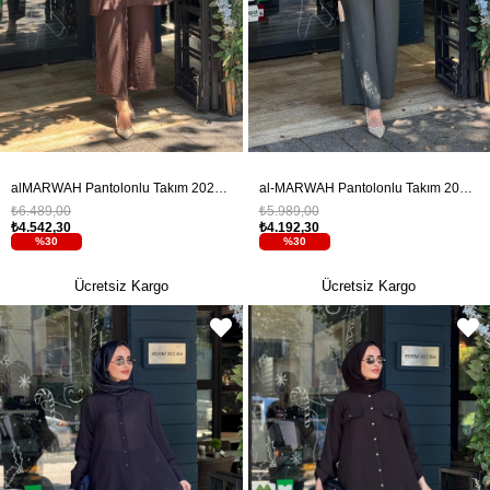
alMARWAH Pantolonlu Takım 202979 Acı Kahve
al-MARWAH Pantolonlu Takım 203042 Yeşil
₺6.489,00
₺5.989,00
₺4.542,30
₺4.192,30
%30
%30
Ücretsiz Kargo
Ücretsiz Kargo