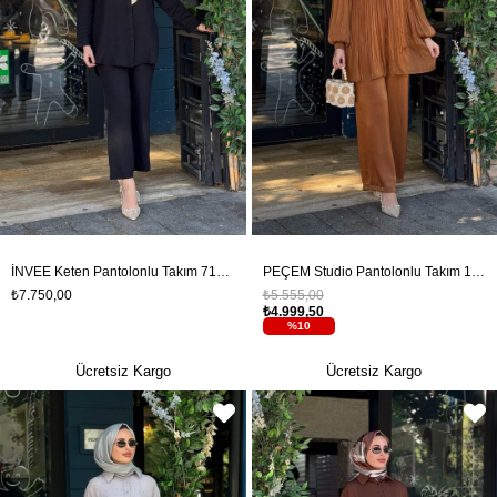
İNVEE Keten Pantolonlu Takım 7145 Siyah
PEÇEM Studio Pantolonlu Takım 153-1002 Bakır
₺7.750,00
₺5.555,00
₺4.999,50
%10
Ücretsiz Kargo
Ücretsiz Kargo