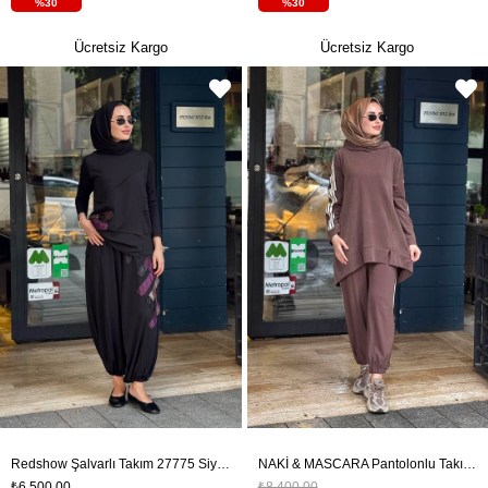
%30
%30
Ücretsiz Kargo
Ücretsiz Kargo
Redshow Şalvarlı Takım 27775 Siyah
NAKİ & MASCARA Pantolonlu Takım 26MY3126T Kahve
₺6.500,00
₺8.400,00