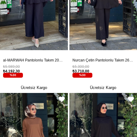
al-MARWAH Pantolonlu Takım 203042 Lacivert
Nurcan Çetin Pantolonlu Takım 26407 Siyah
₺5.989,00
₺5.300,00
₺4.192,30
₺3.710,00
%30
%30
Ücretsiz Kargo
Ücretsiz Kargo