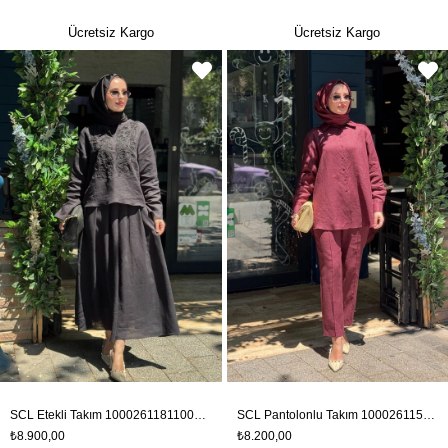
Ücretsiz Kargo
Ücretsiz Kargo
SCL Etekli Takım 10002611811005T Siyah
SCL Pantolonlu Takım 10002611511019T Bordo
₺8.900,00
₺8.200,00