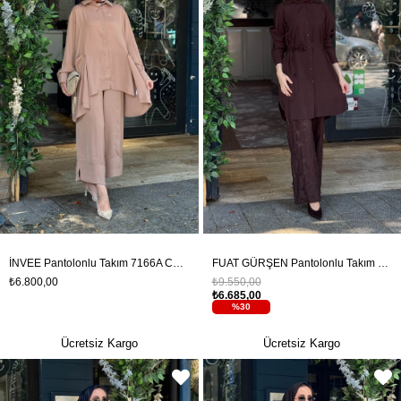
İNVEE Pantolonlu Takım 7166A Camel
FUAT GÜRŞEN Pantolonlu Takım 26Y-5381T Kahve
₺6.800,00
₺9.550,00
₺6.685,00
%30
Ücretsiz Kargo
Ücretsiz Kargo