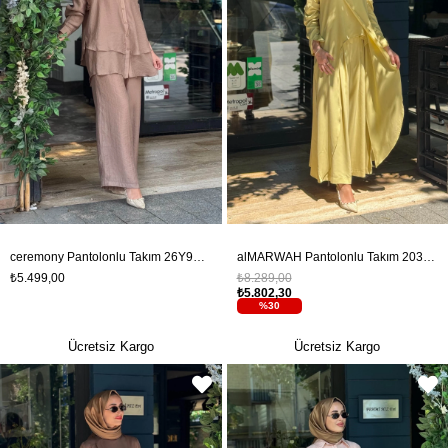
ceremony Pantolonlu Takım 26Y967 Vizon
alMARWAH Pantolonlu Takım 203047 Sarı
₺5.499,00
₺8.289,00
₺5.802,30
%30
Ücretsiz Kargo
Ücretsiz Kargo