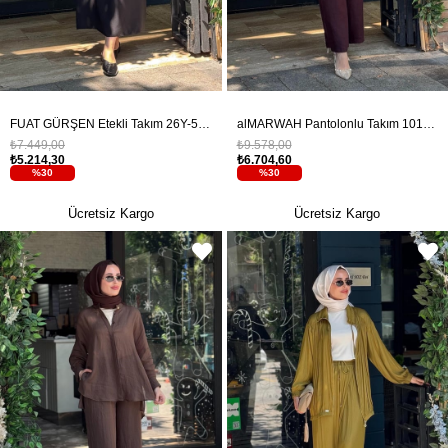
FUAT GÜRŞEN Etekli Takım 26Y-5648 Siyah
alMARWAH Pantolonlu Takım 101008T Bordo
₺7.449,00
₺9.578,00
₺5.214,30
₺6.704,60
%30
%30
Ücretsiz Kargo
Ücretsiz Kargo