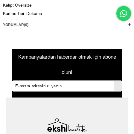
Kalıp
Oversize
Kumaş Tipi
Dokuma
Meteryal
Polyester Karışımlı
YORUMLAR
(0)
Desen
Düz
Kampanyalardan haberdar olmak için abone
olun!