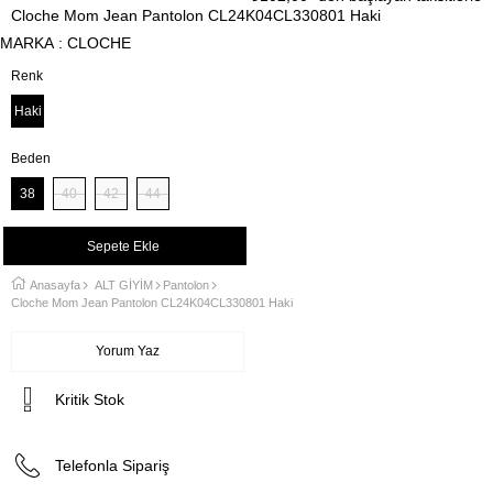
Cloche Mom Jean Pantolon CL24K04CL330801 Haki
MARKA
:
CLOCHE
Renk
Haki
Beden
38
40
42
44
Anasayfa
ALT GİYİM
Pantolon
Cloche Mom Jean Pantolon CL24K04CL330801 Haki
Yorum Yaz
Kritik Stok
Telefonla Sipariş