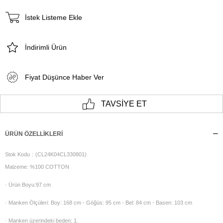
İstek Listeme Ekle
İndirimli Ürün
Fiyat Düşünce Haber Ver
TAVSIYE ET
ÜRÜN ÖZELLIKLERI
Stok Kodu
(CL24K04CL330801)
Malzeme: %100 COTTON
· Ürün Boyu:97 cm
· Manken Ölçüleri: Boy: 168 cm - Göğüs: 95 cm - Bel: 84 cm - Basen: 103 cm
· Manken üzerindeki beden: 1.