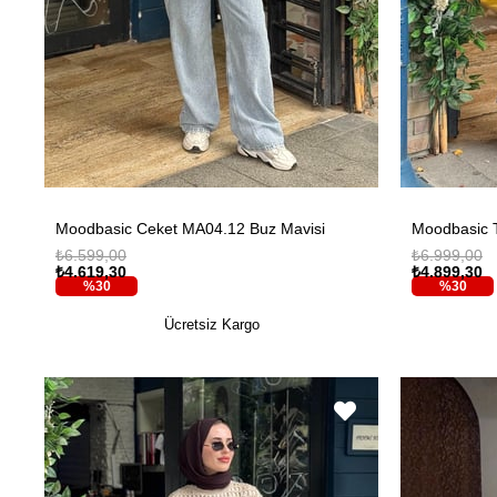
Moodbasic Ceket MA04.12 Buz Mavisi
₺6.599,00
₺6.999,00
₺4.619,30
₺4.899,30
%30
%30
Ücretsiz Kargo