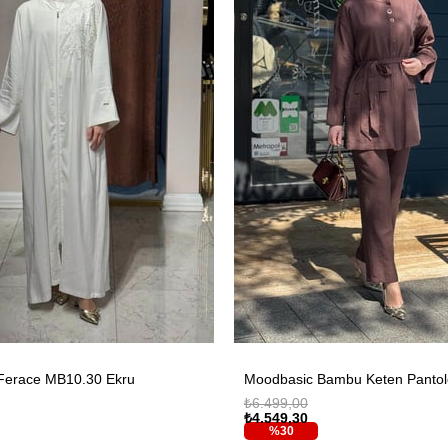
Ferace MB10.30 Ekru
₺6.499,00
₺4.549,30
%30