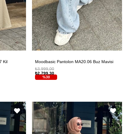
 Kil
Moodbasic Pantolon MA20.06 Buz Mavisi
₺3.999,00
₺2.799,30
%30