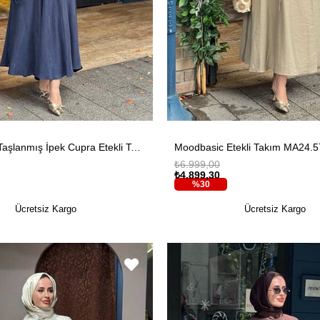
Moodbasic Taşlanmış İpek Cupra Etekli Takım MA24.66 Marin
Moodbasic Etekli Takım MA24.57
₺6.999,00
₺4.899,30
%30
Ücretsiz Kargo
Ücretsiz Kargo