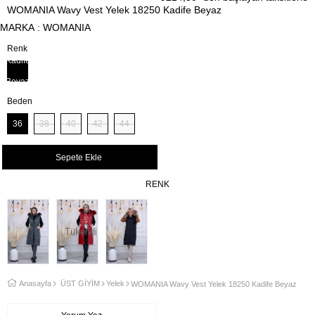
WOMANIA Wavy Vest Yelek 18250 Kadife Beyaz
MARKA
:
WOMANIA
Renk
Kadife
Beyaz
Beden
36
38
40
42
44
RENK
Tükendi
Anasayfa
ÜST GİYİM
Yelek
WOMANIA Wavy Vest Yelek 18250 Kadife Beyaz